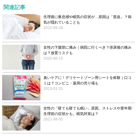
関連記事
生理後に倦怠感や眠気の症状が…原因は「貧血」？病
気が隠れていることも
2022-09-28
女性の下腹部に痛み｜病院に行くべき？排尿後の痛み
は？放置リスクも
2020-06-15
臭いケアに！デリケートゾーン用シートを体験｜口コ
ミは？コンビニ・薬局の売り場も
2023-01-31
女性の「寝ても寝ても眠い」原因。ストレスや更年期･
生理前の症状かも。眠気対策は？
2021-08-05