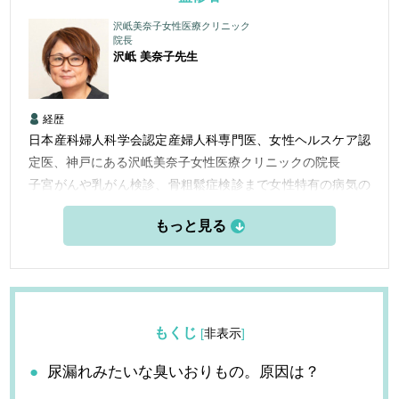
沢岻美奈子女性医療クリニック
院長
沢岻 美奈子
先生
経歴
日本産科婦人科学会認定産婦人科専門医、女性ヘルスケア認
定医、神戸にある沢岻美奈子女性医療クリニックの院長
子宮がんや乳がん検診、骨粗鬆症検診まで女性特有の病気の
早期発見のための検診を行なってい更年期を中心にホルモン
や漢方治療だけでなく、カウンセリングや栄養療法もとりい
れた診療をしている。
女性のヘルスリテラシー向上のために実際の診察室の中での
患者さんとのやりとりなどをインスタグラムで毎週配信中。
もくじ
[
非表示
]
尿漏れみたいな臭いおりもの。原因は？