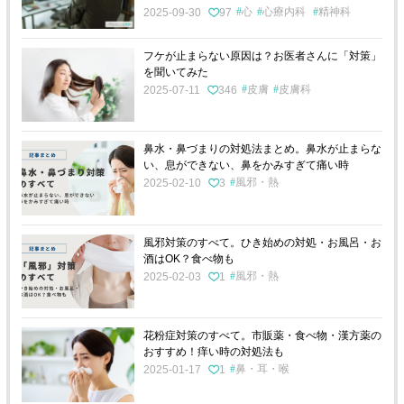
心
心療内科
精神科
2025-09-30
97
フケが止まらない原因は？お医者さんに「対策」
を聞いてみた
皮膚
皮膚科
2025-07-11
346
鼻水・鼻づまりの対処法まとめ。鼻水が止まらな
い、息ができない、鼻をかみすぎて痛い時
風邪・熱
2025-02-10
3
風邪対策のすべて。ひき始めの対処・お風呂・お
酒はOK？食べ物も
風邪・熱
2025-02-03
1
花粉症対策のすべて。市販薬・食べ物・漢方薬の
おすすめ！痒い時の対処法も
鼻・耳・喉
2025-01-17
1