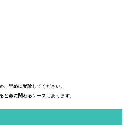
め、
早めに受診
してください。
ると命に関わる
ケースもあります。