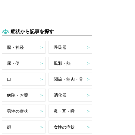
症状から記事を探す
脳・神経
呼吸器
尿・便
風邪・熱
口
関節・筋肉・骨
病院・お薬
消化器
男性の症状
鼻・耳・喉
顔
女性の症状