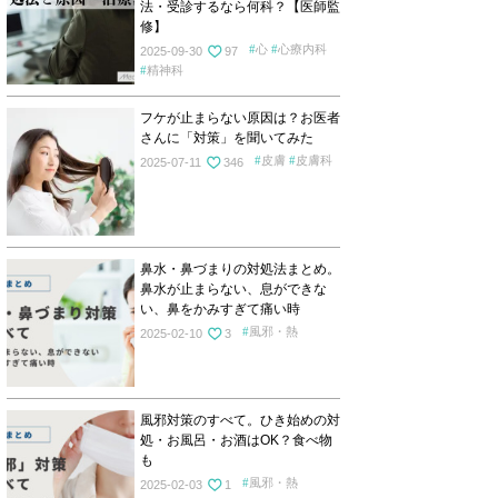
法・受診するなら何科？【医師監
修】
心
心療内科
2025-09-30
97
精神科
フケが止まらない原因は？お医者
さんに「対策」を聞いてみた
皮膚
皮膚科
2025-07-11
346
鼻水・鼻づまりの対処法まとめ。
鼻水が止まらない、息ができな
い、鼻をかみすぎて痛い時
風邪・熱
2025-02-10
3
風邪対策のすべて。ひき始めの対
処・お風呂・お酒はOK？食べ物
も
風邪・熱
2025-02-03
1