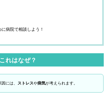
めに病院で相談しよう！
これはなぜ？
原因には、
ストレス
や
病気
が考えられます。