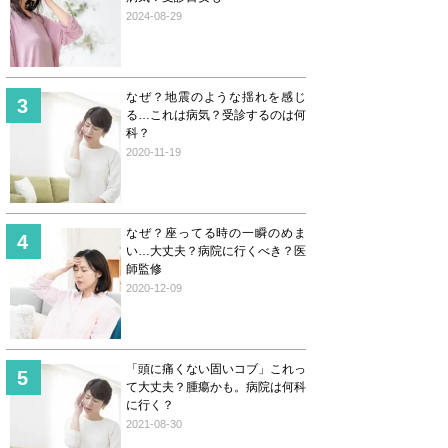
2024-08-29
なぜ？地震のような揺れを感じ
る…これは病気？受診するのは何
科？
2020-11-19
なぜ？座ってる時の一瞬のめま
い…大丈夫？病院に行くべき？医
師監修
2020-12-09
「頭に痛くない固いコブ」これっ
て大丈夫？腫瘍かも。病院は何科
に行く？
2021-08-30