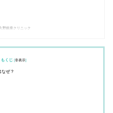
久野銀座クリニック
もくじ
[
非表示
]
はなぜ？