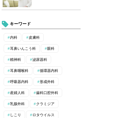
キーワード
内科
皮膚科
耳鼻いんこう科
眼科
精神科
泌尿器科
耳鼻咽喉科
循環器内科
呼吸器内科
形成外科
産婦人科
歯科口腔外科
乳腺外科
クラミジア
しこり
ロタウイルス