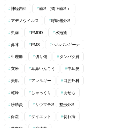
神経内科
歯科（矯正歯科）
アデノウイルス
呼吸器外科
虫歯
PMDD
水疱瘡
鼻茸
PMS
ヘルパンギーナ
生理痛
切り傷
タンパク質
玄米
耳鼻いんこう
中耳炎
美肌
アレルギー
口腔外科
乾燥
しゃっくり
あせも
膀胱炎
リウマチ科、整形外科
保湿
ダイエット
切れ痔