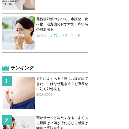
花粉症対策のすべて。市販薬・食
べ物・漢方薬のおすすめ！痒い時
の対処法も
鼻・耳・喉
2025-01-17
1
ランキング
男性によくある「急にお腹が出て
きた…」はなぜ起きる？お腹痩せ
に効く対処法も
2022-03-31
頭がサーッと冷たくなる｜よくあ
る原因は？頭が冷たくなる感覚は
病気？受診目安も