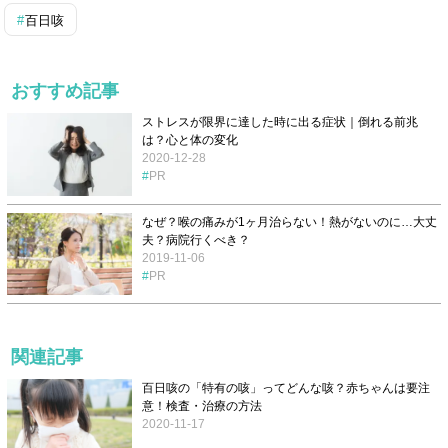
百日咳
おすすめ記事
ストレスが限界に達した時に出る症状｜倒れる前兆
は？心と体の変化
2020-12-28
PR
なぜ？喉の痛みが1ヶ月治らない！熱がないのに…大丈
夫？病院行くべき？
2019-11-06
PR
関連記事
百日咳の「特有の咳」ってどんな咳？赤ちゃんは要注
意！検査・治療の方法
2020-11-17