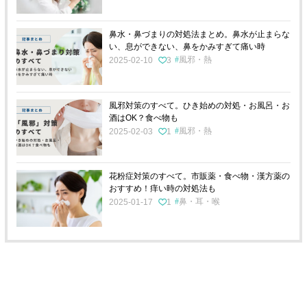
鼻水・鼻づまりの対処法まとめ。鼻水が止まらな
い、息ができない、鼻をかみすぎて痛い時
風邪・熱
2025-02-10
3
風邪対策のすべて。ひき始めの対処・お風呂・お
酒はOK？食べ物も
風邪・熱
2025-02-03
1
花粉症対策のすべて。市販薬・食べ物・漢方薬の
おすすめ！痒い時の対処法も
鼻・耳・喉
2025-01-17
1