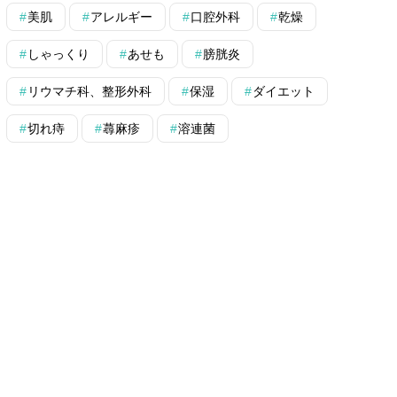
美肌
アレルギー
口腔外科
乾燥
しゃっくり
あせも
膀胱炎
リウマチ科、整形外科
保湿
ダイエット
切れ痔
蕁麻疹
溶連菌