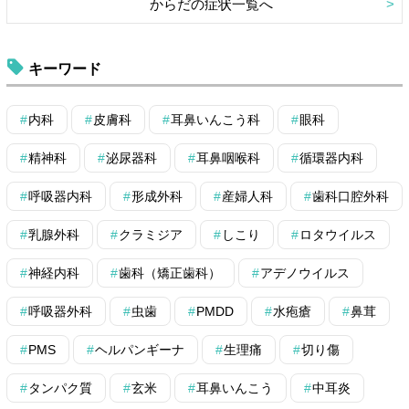
からだの症状一覧へ
キーワード
内科
皮膚科
耳鼻いんこう科
眼科
精神科
泌尿器科
耳鼻咽喉科
循環器内科
呼吸器内科
形成外科
産婦人科
歯科口腔外科
乳腺外科
クラミジア
しこり
ロタウイルス
神経内科
歯科（矯正歯科）
アデノウイルス
呼吸器外科
虫歯
PMDD
水疱瘡
鼻茸
PMS
ヘルパンギーナ
生理痛
切り傷
タンパク質
玄米
耳鼻いんこう
中耳炎