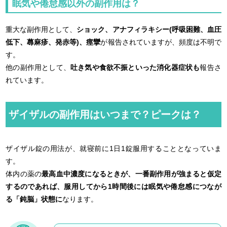
眠気や倦怠感以外の副作用は？
重大な副作用として、
ショック、アナフィラキシー(呼吸困難、血圧
低下、蕁麻疹、発赤等)、痙攣
が報告されていますが、頻度は不明で
す。
他の副作用として、
吐き気や食欲不振といった消化器症状も
報告さ
れています。
ザイザルの副作用はいつまで？ピークは？
ザイザル錠の用法が、就寝前に1日1錠服用することとなっていま
す。
体内の薬の
最高血中濃度になるときが、一番副作用が強まると仮定
するのであれば、服用してから1時間後には眠気や倦怠感につなが
る「鈍脳」状態に
なります。