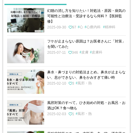
幻聴の消し方を知りたい！対処法・原因・病気の
可能性と治療法・受診するなら何科？【医師監
修】
心
心療内科
精神科
2025-09-30
97
フケが止まらない原因は？お医者さんに「対策」
を聞いてみた
皮膚
皮膚科
2025-07-11
346
鼻水・鼻づまりの対処法まとめ。鼻水が止まらな
い、息ができない、鼻をかみすぎて痛い時
風邪・熱
2025-02-10
3
風邪対策のすべて。ひき始めの対処・お風呂・お
酒はOK？食べ物も
風邪・熱
2025-02-03
1