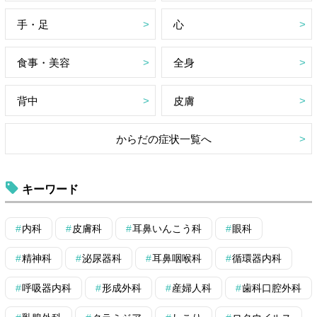
手・足
心
食事・美容
全身
背中
皮膚
からだの症状一覧へ
キーワード
内科
皮膚科
耳鼻いんこう科
眼科
精神科
泌尿器科
耳鼻咽喉科
循環器内科
呼吸器内科
形成外科
産婦人科
歯科口腔外科