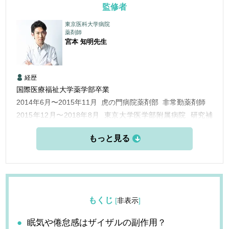
監修者
東京医科大学病院
薬剤師
宮本 知明
先生
経歴
国際医療福祉大学薬学部卒業
2014年6月〜2015年11月 虎の門病院薬剤部 非常勤薬剤師
2015年12月〜2018年8月 東京大学医学部附属病院 研究補
助員
2015年8月〜現在 メディカルライター
2018年7月〜現在 東京ビューティーアート専門学校 非常勤
講師（科目:美容保健）
2018年9月〜現在 東京医科大学病院 研究補助員 （東京大学
でも継続兼務）
もくじ
[
非表示
]
眠気や倦怠感はザイザルの副作用？