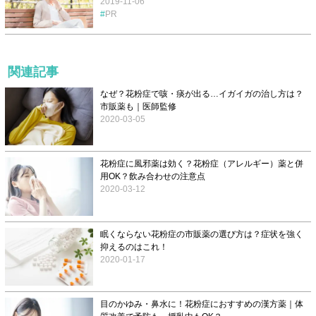
2019-11-06
PR
関連記事
なぜ？花粉症で咳・痰が出る…イガイガの治し方は？
市販薬も｜医師監修
2020-03-05
花粉症に風邪薬は効く？花粉症（アレルギー）薬と併
用OK？飲み合わせの注意点
2020-03-12
眠くならない花粉症の市販薬の選び方は？症状を強く
抑えるのはこれ！
2020-01-17
目のかゆみ・鼻水に！花粉症におすすめの漢方薬｜体