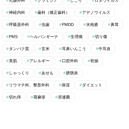
乳腺外科
クラミジア
しこり
ロタウイルス
神経内科
歯科（矯正歯科）
アデノウイルス
呼吸器外科
虫歯
PMDD
水疱瘡
鼻茸
PMS
ヘルパンギーナ
生理痛
切り傷
タンパク質
玄米
耳鼻いんこう
中耳炎
美肌
アレルギー
口腔外科
乾燥
しゃっくり
あせも
膀胱炎
リウマチ科、整形外科
保湿
ダイエット
切れ痔
蕁麻疹
溶連菌