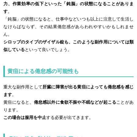
力、作業効率の低下といった「鈍脳」の状態になることがありま
す
。
「鈍脳」の状態になると、仕事中などいつも以上に注意して生活し
なけらばならず、その結果倦怠感があらわれやすいかもしれませ
ん。
シロップのタイプのザイザル錠も、このような副作用については類
似している
といって良いでしょう。
黄疸による倦怠感の可能性も
重大な副作用として
肝臓に障害が出る黄疸によっても倦怠感を感じ
ます
。
黄疸になると、
倦怠感以外に食欲不振や不眠などが起こる
ことがあ
ります。
この場合は服用を中止
する必要が出てきます。