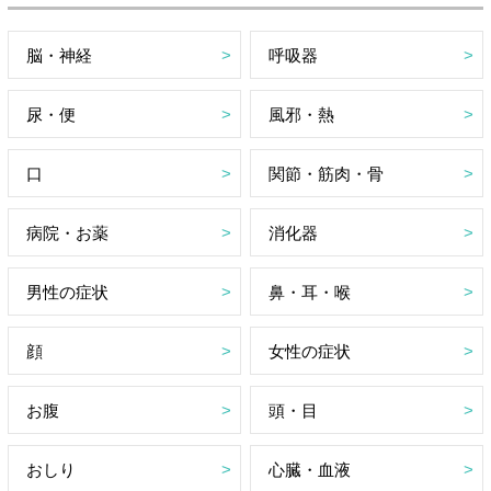
脳・神経
呼吸器
尿・便
風邪・熱
口
関節・筋肉・骨
病院・お薬
消化器
男性の症状
鼻・耳・喉
顔
女性の症状
お腹
頭・目
おしり
心臓・血液