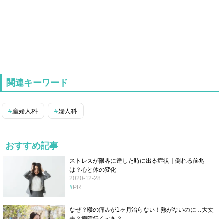
関連キーワード
産婦人科
婦人科
おすすめ記事
ストレスが限界に達した時に出る症状｜倒れる前兆
は？心と体の変化
2020-12-28
PR
なぜ？喉の痛みが1ヶ月治らない！熱がないのに…大丈
夫？病院行くべき？