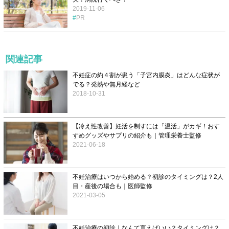
2019-11-06
PR
関連記事
不妊症の約４割が患う「子宮内膜炎」はどんな症状が
でる？発熱や無月経など
2018-10-31
【冷え性改善】妊活を制すには「温活」がカギ！おす
すめグッズやサプリの紹介も｜管理栄養士監修
2021-06-18
不妊治療はいつから始める？初診のタイミングは？2人
目・産後の場合も｜医師監修
2021-03-05
不妊治療の初診｜なんて言えばいい？タイミングは？