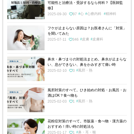
可能性と治療法・受診するなら何科？【医師監
修】
心
心療内科
精神科
2025-09-30
97
フケが止まらない原因は？お医者さんに「対策」
を聞いてみた
皮膚
皮膚科
2025-07-11
346
鼻水・鼻づまりの対処法まとめ。鼻水が止まらな
い、息ができない、鼻をかみすぎて痛い時
風邪・熱
2025-02-10
3
風邪対策のすべて。ひき始めの対処・お風呂・お
酒はOK？食べ物も
風邪・熱
2025-02-03
1
花粉症対策のすべて。市販薬・食べ物・漢方薬の
おすすめ！痒い時の対処法も
鼻・耳・喉
2025-01-17
1