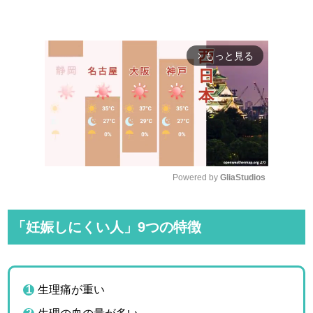
もっと見る
arrow_forward_ios
Powered by 
GliaStudios
M
u
「妊娠しにくい人」9つの特徴
t
e
生理痛が重い