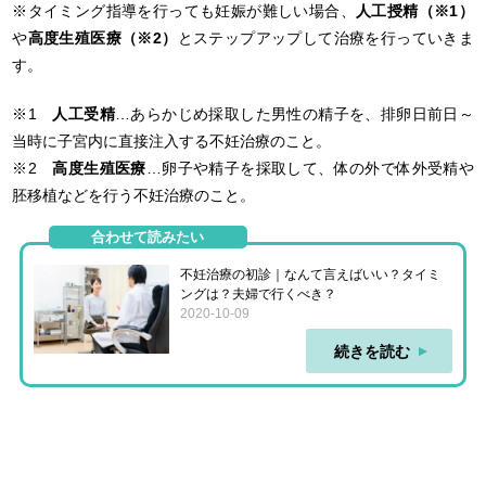
※タイミング指導を行っても妊娠が難しい場合、
人工授精（※1）
や
高度生殖医療（※2）
とステップアップして治療を行っていきま
す。
※1
人工受精
…あらかじめ採取した男性の精子を、排卵日前日～
当時に子宮内に直接注入する不妊治療のこと。
※2
高度生殖医療
…卵子や精子を採取して、体の外で体外受精や
胚移植などを行う不妊治療のこと。
合わせて読みたい
不妊治療の初診｜なんて言えばいい？タイミ
ングは？夫婦で行くべき？
2020-10-09
続きを読む