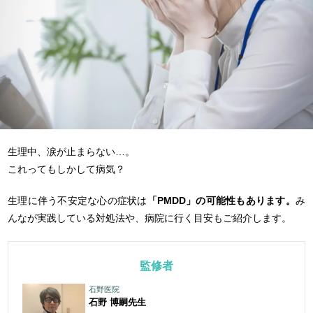
生理中、涙が止まらない…。
これってもしかして病気？
生理に伴う不安定な心の症状は
「PMDD」の可能性もあります。
み
んなが実践している対処法や、病院に行く目安もご紹介します。
監修者
石野医院
石野 博嗣
先生