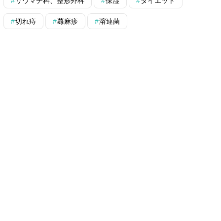
リウマチ科、整形外科
保湿
ダイエット
切れ痔
蕁麻疹
溶連菌