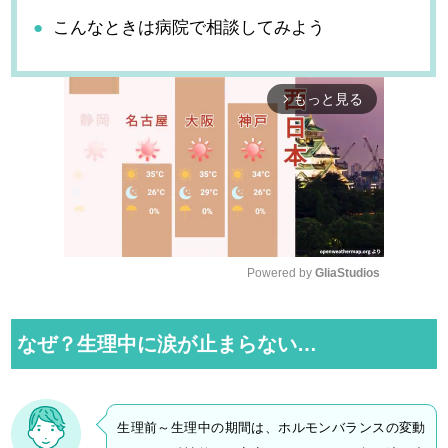
こんなときは病院で相談してみよう
もっと見る
arrow_forward_ios
Powered by 
GliaStudios
M
u
なぜ？生理中に涙が止まらない…
t
e
生理前～生理中の期間は、ホルモンバランスの変動