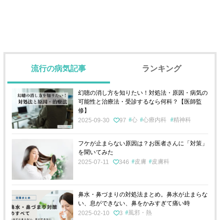
流行の病気記事
ランキング
幻聴の消し方を知りたい！対処法・原因・病気の
可能性と治療法・受診するなら何科？【医師監
修】
心
心療内科
精神科
2025-09-30
97
フケが止まらない原因は？お医者さんに「対策」
を聞いてみた
皮膚
皮膚科
2025-07-11
346
鼻水・鼻づまりの対処法まとめ。鼻水が止まらな
い、息ができない、鼻をかみすぎて痛い時
風邪・熱
2025-02-10
3