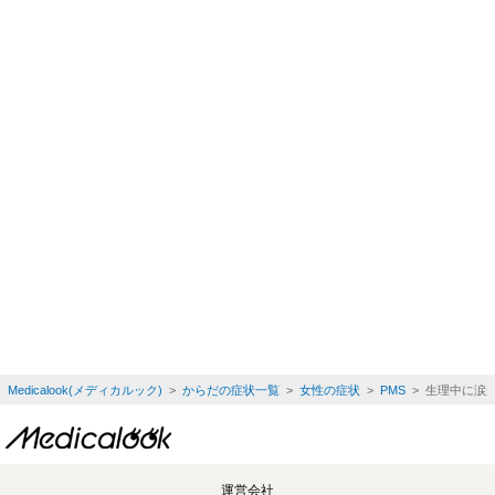
Medicalook(メディカルック)
>
からだの症状一覧
>
女性の症状
>
PMS
> 生理中に涙
運営会社