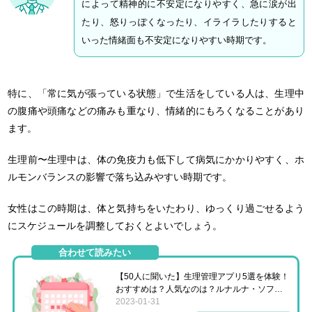
によって精神的に不安定になりやすく、急に涙が出
たり、怒りっぽくなったり、イライラしたりすると
いった情緒面も不安定になりやすい時期です。
特に、「常に気が張っている状態」で生活をしている人は、生理中
の腹痛や頭痛などの痛みも重なり、情緒的にもろくなることがあり
ます。
生理前〜生理中は、体の免疫力も低下して病気にかかりやすく、ホ
ルモンバランスの影響で落ち込みやすい時期です。
女性はこの時期は、体と気持ちをいたわり、ゆっくり過ごせるよう
にスケジュールを調整しておくとよいでしょう。
合わせて読みたい
【50人に聞いた】生理管理アプリ5選を体験！
おすすめは？人気なのは？ルナルナ・ソフィ
など比較
2023-01-31