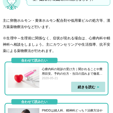
主に卵胞ホルモン・黄体ホルモン配合剤や低用量ピルの処方等、漢
方薬薬物療法やなど行います。
※生理中～生理前に関係なく、症状が現れる場合は、心療内科や精
神科へ相談をしましょう。主にカウンセリングや生活指導、抗不安
薬による薬物療法が行われます。
合わせて読みたい
心療内科の初診の受け方｜聞かれることや費
用目安。予約の仕方・当日の流れまで徹底解
説
2020-05-21
続きを読む
合わせて読みたい
PMDDは婦人科、精神科どっち？治療方法や