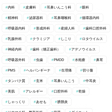
内科
皮膚科
耳鼻いんこう科
眼科
精神科
泌尿器科
耳鼻咽喉科
循環器内科
呼吸器内科
形成外科
産婦人科
歯科口腔外科
乳腺外科
クラミジア
しこり
ロタウイルス
神経内科
歯科（矯正歯科）
アデノウイルス
呼吸器外科
虫歯
PMDD
水疱瘡
鼻茸
PMS
ヘルパンギーナ
生理痛
切り傷
タンパク質
玄米
耳鼻いんこう
中耳炎
美肌
アレルギー
口腔外科
乾燥
しゃっくり
あせも
膀胱炎