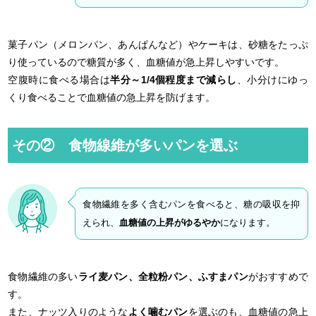
菓子パン（メロンパン、あんぱんなど）やケーキは、砂糖をたっぷ
り使っているので糖質が多く、血糖値が急上昇しやすいです。
空腹時に食べる場合は
半分～1/4個程度まで減らし
、小分けにゆっ
くり食べることで血糖値の急上昇を防げます。
その② 食物線維が多いパンを選ぶ
食物繊維を多く含むパンを食べると、糖の吸収を抑
えられ、
血糖値の上昇がゆるやか
になります。
食物繊維の多い
ライ麦パン、全粒粉パン、ふすまパン
がおすすめで
す。
また、ナッツ入りのような
よく噛むパン
を選ぶのも、血糖値の急上