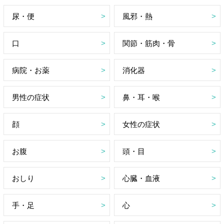
尿・便
風邪・熱
口
関節・筋肉・骨
病院・お薬
消化器
男性の症状
鼻・耳・喉
顔
女性の症状
お腹
頭・目
おしり
心臓・血液
手・足
心