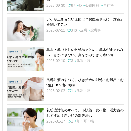
心
心療内科
精神科
2025-09-30
97
フケが止まらない原因は？お医者さんに「対策」
を聞いてみた
皮膚
皮膚科
2025-07-11
346
鼻水・鼻づまりの対処法まとめ。鼻水が止まらな
い、息ができない、鼻をかみすぎて痛い時
風邪・熱
2025-02-10
3
風邪対策のすべて。ひき始めの対処・お風呂・お
酒はOK？食べ物も
風邪・熱
2025-02-03
1
花粉症対策のすべて。市販薬・食べ物・漢方薬の
おすすめ！痒い時の対処法も
鼻・耳・喉
2025-01-17
1