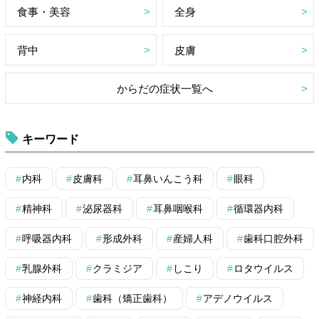
食事・美容
全身
背中
皮膚
からだの症状一覧へ
キーワード
内科
皮膚科
耳鼻いんこう科
眼科
精神科
泌尿器科
耳鼻咽喉科
循環器内科
呼吸器内科
形成外科
産婦人科
歯科口腔外科
乳腺外科
クラミジア
しこり
ロタウイルス
神経内科
歯科（矯正歯科）
アデノウイルス