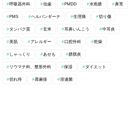
呼吸器外科
虫歯
PMDD
水疱瘡
鼻茸
PMS
ヘルパンギーナ
生理痛
切り傷
タンパク質
玄米
耳鼻いんこう
中耳炎
美肌
アレルギー
口腔外科
乾燥
しゃっくり
あせも
膀胱炎
リウマチ科、整形外科
保湿
ダイエット
切れ痔
蕁麻疹
溶連菌