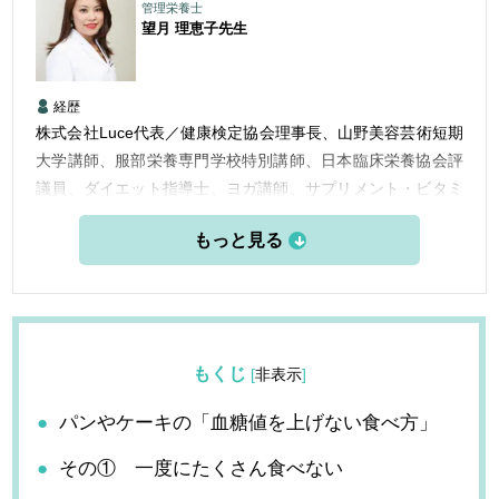
管理栄養士
望月 理恵子
先生
経歴
株式会社Luce代表／健康検定協会理事長、山野美容芸術短期
大学講師、服部栄養専門学校特別講師、日本臨床栄養協会評
議員、ダイエット指導士、ヨガ講師、サプリメント・ビタミ
ンアドバイザーなど栄養・美容学の分野で活動をおこなって
いる。
もくじ
[
非表示
]
パンやケーキの「血糖値を上げない食べ方」
その① 一度にたくさん食べない