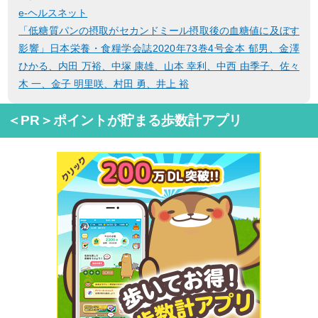
e-ヘルスネット
「低糖質パンの摂取がセカンドミール摂取後の血糖値に及ぼす
影響」日本栄養・食糧学会誌2020年73巻4号金本 郁男、金澤
ひかる、内田 万裕、中塚 康雄、山本 幸利、中西 由季子、佐々
木 一、金子 明里咲、村田 勇、井上 裕
＜PR＞ポイントが貯まる歩数計アプリ