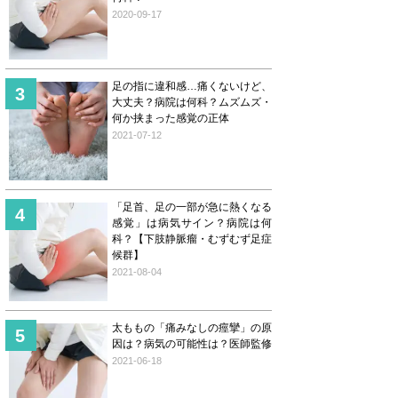
2020-09-17
足の指に違和感…痛くないけど、
大丈夫？病院は何科？ムズムズ・
何か挟まった感覚の正体
2021-07-12
「足首、足の一部が急に熱くなる
感覚」は病気サイン？病院は何
科？【下肢静脈瘤・むずむず足症
候群】
2021-08-04
太ももの「痛みなしの痙攣」の原
因は？病気の可能性は？医師監修
2021-06-18