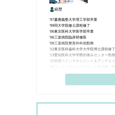
経歴
’97慶應義塾大学理工学部卒業
’99同大学院修士課程修了
’06東京医科大学医学部卒業
’06三楽病院臨床研修医
’08三楽病院整形外科他勤務
’12東京医科歯科大学大学院博士課程修
’13愛知医科大学学際的痛みセンター勤
’15米国ペインマネジメント＆アンチエ
’16フェリシティークリニック名古屋 