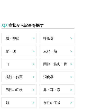
症状から記事を探す
脳・神経
呼吸器
尿・便
風邪・熱
口
関節・筋肉・骨
病院・お薬
消化器
男性の症状
鼻・耳・喉
顔
女性の症状