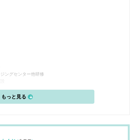
了
務
イジングセンター他研修
開設