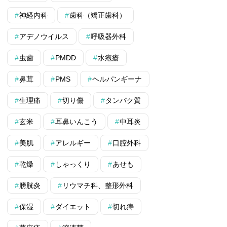
神経内科
歯科（矯正歯科）
アデノウイルス
呼吸器外科
虫歯
PMDD
水疱瘡
鼻茸
PMS
ヘルパンギーナ
生理痛
切り傷
タンパク質
玄米
耳鼻いんこう
中耳炎
美肌
アレルギー
口腔外科
乾燥
しゃっくり
あせも
膀胱炎
リウマチ科、整形外科
保湿
ダイエット
切れ痔