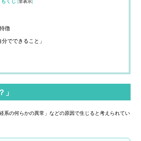
もくじ
[
非表示
]
特徴
自分でできること」
」
？」
経系の何らかの異常」などの原因で生じると考えられてい