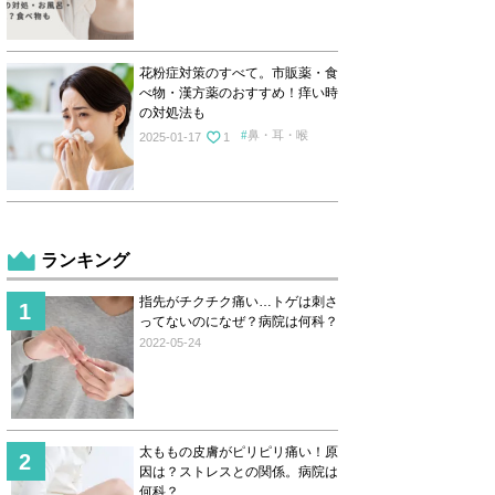
花粉症対策のすべて。市販薬・食
べ物・漢方薬のおすすめ！痒い時
の対処法も
鼻・耳・喉
2025-01-17
1
ランキング
指先がチクチク痛い…トゲは刺さ
ってないのになぜ？病院は何科？
2022-05-24
太ももの皮膚がピリピリ痛い！原
因は？ストレスとの関係。病院は
何科？