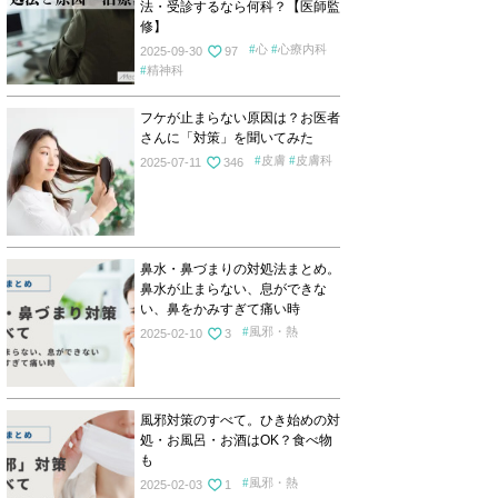
法・受診するなら何科？【医師監
修】
心
心療内科
2025-09-30
97
精神科
フケが止まらない原因は？お医者
さんに「対策」を聞いてみた
皮膚
皮膚科
2025-07-11
346
鼻水・鼻づまりの対処法まとめ。
鼻水が止まらない、息ができな
い、鼻をかみすぎて痛い時
風邪・熱
2025-02-10
3
風邪対策のすべて。ひき始めの対
処・お風呂・お酒はOK？食べ物
も
風邪・熱
2025-02-03
1