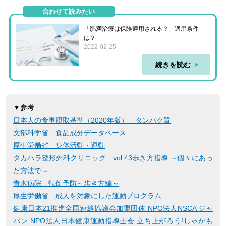
合わせて読みたい
「肥満治療は保険適用される？」適用条件
は？
2022-02-25
続きを読む
▼参考
日本人の食事摂取基準（2020年版） タンパク質
文部科学省 食品成分データベース
厚生労働省 身体活動・運動
タカハラ整形外科クリニック vol.43歩き方指導 ～個々にあっ
た方法で～
青木病院 転倒予防～歩き方編～
厚生労働省 成人を対象にした運動プログラム
健康日本21推進全国連絡協議会加盟団体 NPO法人NSCA ジャ
パン NPO法人日本健康運動指導士会 立ち上がろう!しゃがも