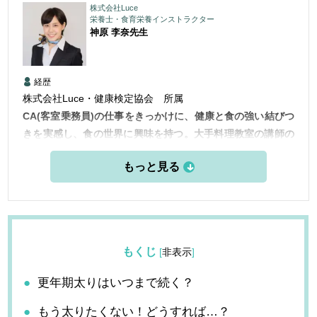
株式会社Luce
栄養士・食育栄養インストラクター
神原 李奈
先生
経歴
株式会社Luce・健康検定協会 所属
CA(客室乗務員)の仕事をきっかけに、健康と食の強い結びつ
きを実感し、食の世界に興味を持つ。大手料理教室の講師の
経験を経て、栄養士を目指すことに。栄養士免許を取得後の
現在は、現役CAとして世界中を飛び回りながら、栄養士と
して健康や食に関する情報を発信している。
もくじ
[
非表示
]
更年期太りはいつまで続く？
もう太りたくない！どうすれば…？