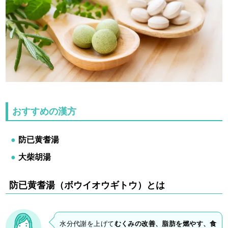
おすすめの漢方
防已黄耆湯
大柴胡湯
防已黄耆湯（ボウイオウギトウ）とは
水分代謝を上げて
むくみの改善、脂肪を燃やす、食