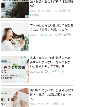
法・受診するなら何科？【医師監
修】
心
心療内科
2025-09-30
97
精神科
フケが止まらない原因は？お医者
さんに「対策」を聞いてみた
皮膚
皮膚科
2025-07-11
346
鼻水・鼻づまりの対処法まとめ。
鼻水が止まらない、息ができな
い、鼻をかみすぎて痛い時
風邪・熱
2025-02-10
3
風邪対策のすべて。ひき始めの対
処・お風呂・お酒はOK？食べ物
も
風邪・熱
2025-02-03
1