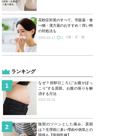
花粉症対策のすべて。市販薬・食
べ物・漢方薬のおすすめ！痒い時
の対処法も
鼻・耳・喉
2025-01-17
1
ランキング
なぜ？排卵日ころに“お腹がぽっ
こり”する原因。お腹の張りを解
消する方法
2022-03-31
陰部のツーンとした痛み。原因
は？生理前に多い理由や病気との
関係も【医師監修】