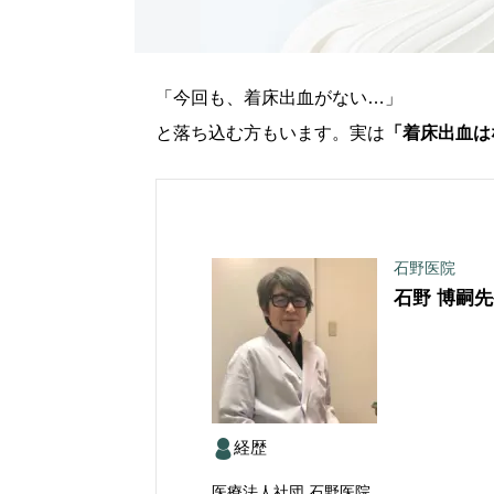
「今回も、着床出血がない…」
と落ち込む方もいます。実は
「着床出血は
石野医院
石野 博嗣
先
経歴
医療法人社団 石野医院