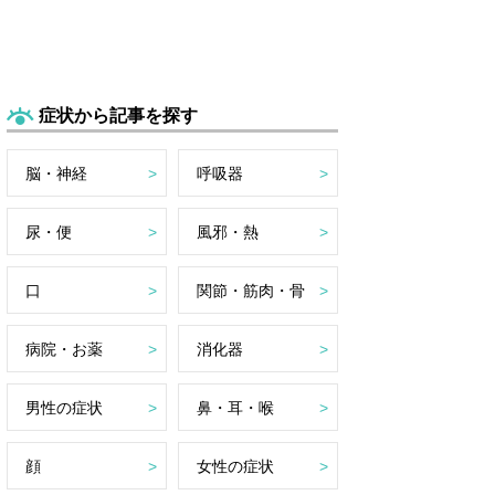
症状から記事を探す
脳・神経
呼吸器
尿・便
風邪・熱
口
関節・筋肉・骨
病院・お薬
消化器
男性の症状
鼻・耳・喉
顔
女性の症状