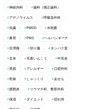
神経内科
歯科（矯正歯科）
アデノウイルス
呼吸器外科
虫歯
PMDD
水疱瘡
鼻茸
PMS
ヘルパンギーナ
生理痛
切り傷
タンパク質
玄米
耳鼻いんこう
中耳炎
美肌
アレルギー
口腔外科
乾燥
しゃっくり
あせも
膀胱炎
リウマチ科、整形外科
保湿
ダイエット
切れ痔