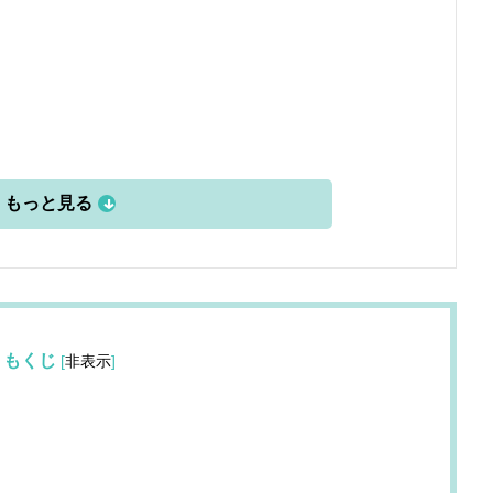
もくじ
[
非表示
]