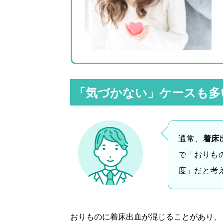
「気づかない」ケースも多
通常、
着床
で「おりも
度」だと考
おりものに着床出血が混じることがあり、