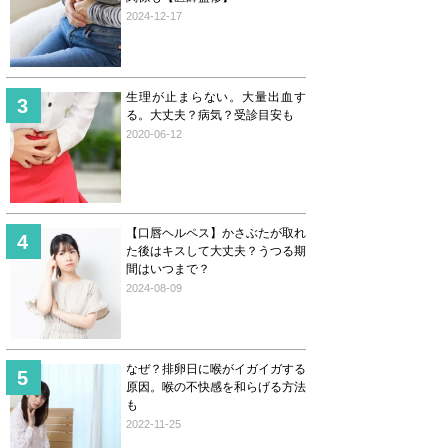
2024-12-17
生理が止まらない。大量出血す
る。大丈夫？病気？受診目安も
2020-06-12
【口唇ヘルペス】かさぶたが取れ
た後はキスして大丈夫？うつる期
間はいつまで？
2024-08-09
なぜ？排卵日に喉がイガイガする
原因。喉の不快感を和らげる方法
も
2022-11-25