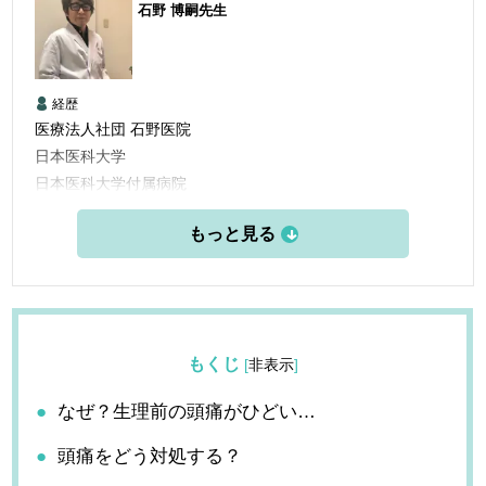
石野 博嗣
先生
経歴
医療法人社団 石野医院
日本医科大学
日本医科大学付属病院
日本医科大付属第二病院
国立横須賀病院
東部地域病院
石野医院
もくじ
[
非表示
]
なぜ？生理前の頭痛がひどい…
頭痛をどう対処する？