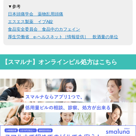
▼参考
日本頭痛学会 薬物乱用頭痛
エスエス製薬 イブA錠
食品安全委員会 食品中のカフェイン
厚生労働省 e-ヘルスネット［情報提供］ 飲酒量の単位
【スマルナ】オンラインピル処方はこちら