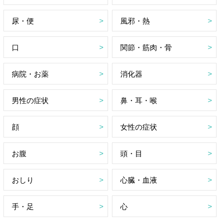
尿・便
風邪・熱
口
関節・筋肉・骨
病院・お薬
消化器
男性の症状
鼻・耳・喉
顔
女性の症状
お腹
頭・目
おしり
心臓・血液
手・足
心