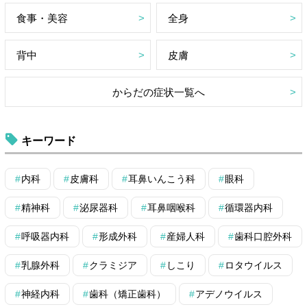
食事・美容
全身
背中
皮膚
からだの症状一覧へ
キーワード
内科
皮膚科
耳鼻いんこう科
眼科
精神科
泌尿器科
耳鼻咽喉科
循環器内科
呼吸器内科
形成外科
産婦人科
歯科口腔外科
乳腺外科
クラミジア
しこり
ロタウイルス
神経内科
歯科（矯正歯科）
アデノウイルス