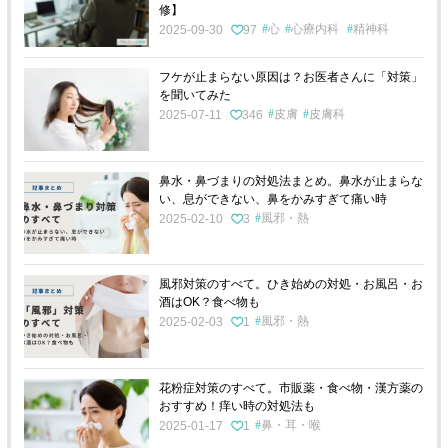
修】
心
心療内科
精神科
2025-09-30
97
フケが止まらない原因は？お医者さんに「対策」
を聞いてみた
皮膚
皮膚科
2025-07-11
346
鼻水・鼻づまりの対処法まとめ。鼻水が止まらな
い、息ができない、鼻をかみすぎて痛い時
風邪・熱
2025-02-10
3
風邪対策のすべて。ひき始めの対処・お風呂・お
酒はOK？食べ物も
風邪・熱
2025-02-03
1
花粉症対策のすべて。市販薬・食べ物・漢方薬の
おすすめ！痒い時の対処法も
鼻・耳・喉
2025-01-17
1