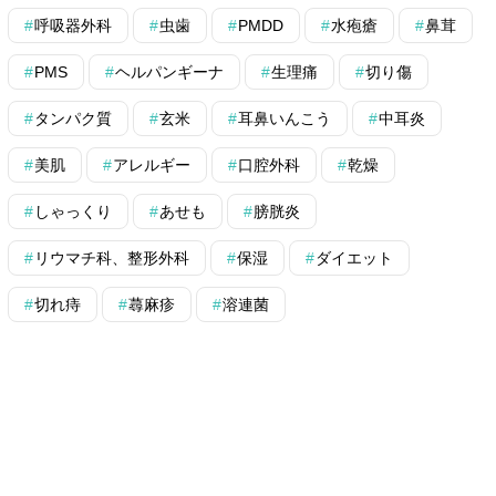
呼吸器外科
虫歯
PMDD
水疱瘡
鼻茸
PMS
ヘルパンギーナ
生理痛
切り傷
タンパク質
玄米
耳鼻いんこう
中耳炎
美肌
アレルギー
口腔外科
乾燥
しゃっくり
あせも
膀胱炎
リウマチ科、整形外科
保湿
ダイエット
切れ痔
蕁麻疹
溶連菌