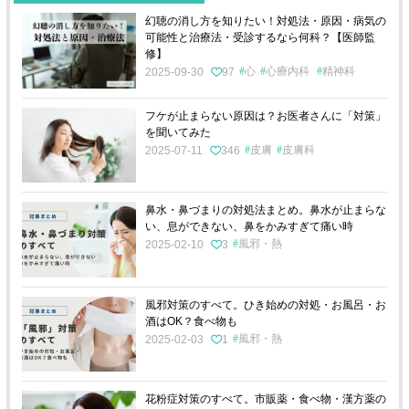
幻聴の消し方を知りたい！対処法・原因・病気の
可能性と治療法・受診するなら何科？【医師監
修】
心
心療内科
精神科
2025-09-30
97
フケが止まらない原因は？お医者さんに「対策」
を聞いてみた
皮膚
皮膚科
2025-07-11
346
鼻水・鼻づまりの対処法まとめ。鼻水が止まらな
い、息ができない、鼻をかみすぎて痛い時
風邪・熱
2025-02-10
3
風邪対策のすべて。ひき始めの対処・お風呂・お
酒はOK？食べ物も
風邪・熱
2025-02-03
1
花粉症対策のすべて。市販薬・食べ物・漢方薬の