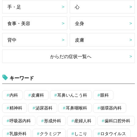
手・足
心
食事・美容
全身
背中
皮膚
からだの症状一覧へ
キーワード
内科
皮膚科
耳鼻いんこう科
眼科
精神科
泌尿器科
耳鼻咽喉科
循環器内科
呼吸器内科
形成外科
産婦人科
歯科口腔外科
乳腺外科
クラミジア
しこり
ロタウイルス