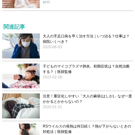
PR
関連記事
大人の手足口病を早く治す方法｜いつ治る？仕事は？
病院いくべき？
2020-06-03
子どものマイコプラズマ肺炎。初期症状は？自然治癒
する？｜医師監修
2022-02-28
注意！重症化しやすい「大人の麻疹(はしか)」なぜ一度
かかるとかからないの？
2020-01-31
RSウイルスの発熱は何日続く？熱が下がらないときの
対処法｜医師監修