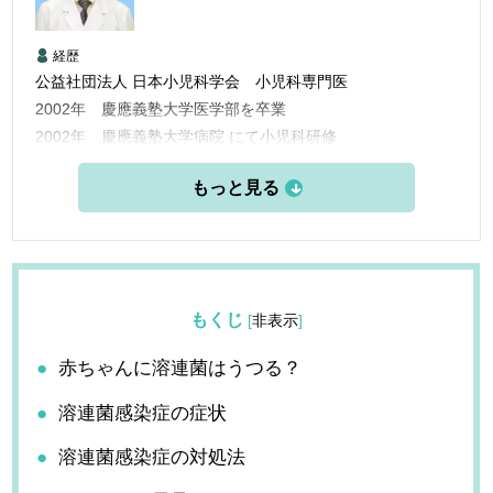
経歴
公益社団法人 日本小児科学会 小児科専門医
2002年 慶應義塾大学医学部を卒業
2002年 慶應義塾大学病院 にて小児科研修
2004年 立川共済病院勤務
2005年 平塚共済病院小児科医長として勤務
2010年 北里大学北里研究所病原微生物分子疫学教室勤務
2012年 横浜市内のクリニックの副院長として勤務
2017年 「なごみクリニック」の院長として勤務
2020年 「高座渋谷つばさクリニック」院長就任
もくじ
[
非表示
]
赤ちゃんに溶連菌はうつる？
溶連菌感染症の症状
溶連菌感染症の対処法