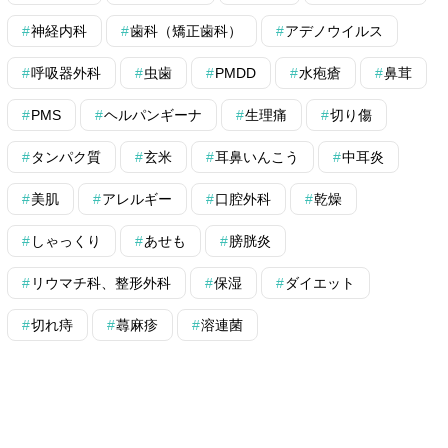
神経内科
歯科（矯正歯科）
アデノウイルス
呼吸器外科
虫歯
PMDD
水疱瘡
鼻茸
PMS
ヘルパンギーナ
生理痛
切り傷
タンパク質
玄米
耳鼻いんこう
中耳炎
美肌
アレルギー
口腔外科
乾燥
しゃっくり
あせも
膀胱炎
リウマチ科、整形外科
保湿
ダイエット
切れ痔
蕁麻疹
溶連菌