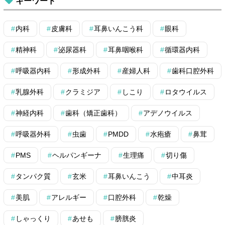
キーワード
内科
皮膚科
耳鼻いんこう科
眼科
精神科
泌尿器科
耳鼻咽喉科
循環器内科
呼吸器内科
形成外科
産婦人科
歯科口腔外科
乳腺外科
クラミジア
しこり
ロタウイルス
神経内科
歯科（矯正歯科）
アデノウイルス
呼吸器外科
虫歯
PMDD
水疱瘡
鼻茸
PMS
ヘルパンギーナ
生理痛
切り傷
タンパク質
玄米
耳鼻いんこう
中耳炎
美肌
アレルギー
口腔外科
乾燥
しゃっくり
あせも
膀胱炎