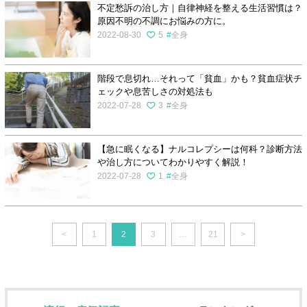
不定愁訴の治し方｜自律神経を整える生活習慣は？
原因不明の不調にお悩みの方に。
2022-08-30
5
全身
階段で息切れ…それって「貧血」かも？貧血症状チ
ェックや息苦しさの対処法も
2022-07-28
3
全身
【急に眠くなる】ナルコレプシーは何科？診断方法
や治し方についてわかりやすく解説！
2022-07-28
1
全身
<
1
2
3
…
21
>