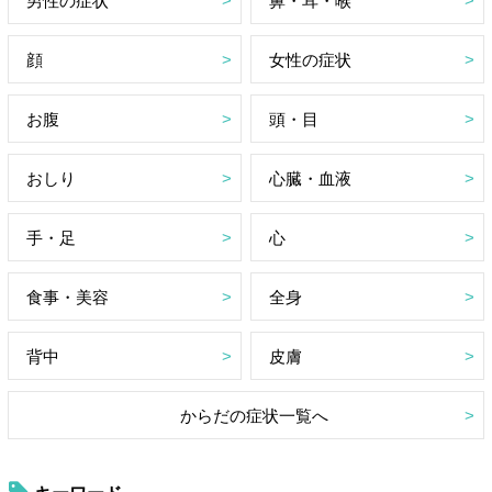
男性の症状
鼻・耳・喉
顔
女性の症状
お腹
頭・目
おしり
心臓・血液
手・足
心
食事・美容
全身
背中
皮膚
からだの症状一覧へ