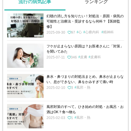
流行の病気記事
ランキング
幻聴の消し方を知りたい！対処法・原因・病気の
可能性と治療法・受診するなら何科？【医師監
修】
心
心療内科
精神科
2025-09-30
97
フケが止まらない原因は？お医者さんに「対策」
を聞いてみた
皮膚
皮膚科
2025-07-11
346
鼻水・鼻づまりの対処法まとめ。鼻水が止まらな
い、息ができない、鼻をかみすぎて痛い時
風邪・熱
2025-02-10
3
風邪対策のすべて。ひき始めの対処・お風呂・お
酒はOK？食べ物も
風邪・熱
2025-02-03
1