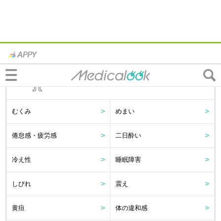
全身
むくみ
めまい
倦怠感・疲労感
二日酔い
冷え性
睡眠障害
しびれ
震え
黄疸
体の違和感