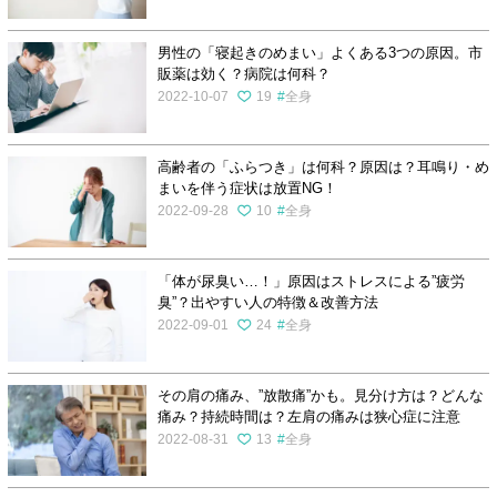
男性の「寝起きのめまい」よくある3つの原因。市
販薬は効く？病院は何科？
2022-10-07
19
全身
高齢者の「ふらつき」は何科？原因は？耳鳴り・め
まいを伴う症状は放置NG！
2022-09-28
10
全身
「体が尿臭い…！」原因はストレスによる”疲労
臭”？出やすい人の特徴＆改善方法
2022-09-01
24
全身
その肩の痛み、”放散痛”かも。見分け方は？どんな
痛み？持続時間は？左肩の痛みは狭心症に注意
2022-08-31
13
全身