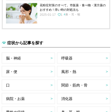
花粉症対策のすべて。市販薬・食べ物・漢方薬の
おすすめ！痒い時の対処法も
鼻・耳・喉
2025-01-17
1
症状から記事を探す
脳・神経
呼吸器
尿・便
風邪・熱
口
関節・筋肉・骨
病院・お薬
消化器